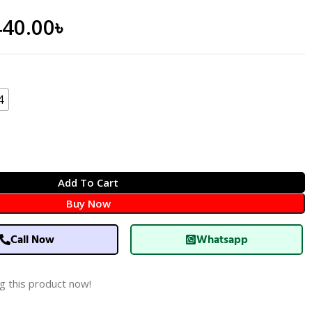
440.00
৳
4
Add To Cart
Buy Now
Call Now
Whatsapp
g this product now!