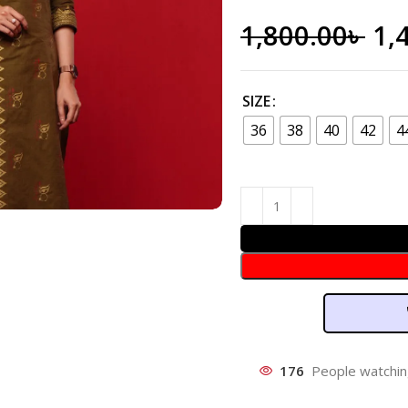
1,800.00
৳
1,
SIZE
36
38
40
42
4
176
People watchin