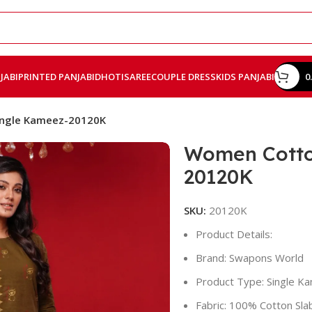
JABI
PRINTED PANJABI
DHOTI
SAREE
COUPLE DRESS
KIDS PANJABI
0
ingle Kameez-20120K
Women Cotto
20120K
SKU:
20120K
Product Details:
Brand: Swapons World
Product Type: Single K
Fabric: 100% Cotton Sla