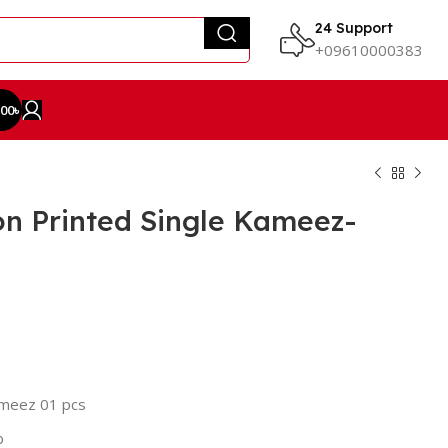
24 Support
+09610000383
.00
৳
n Printed Single Kameez-
ameez 01 pcs
b